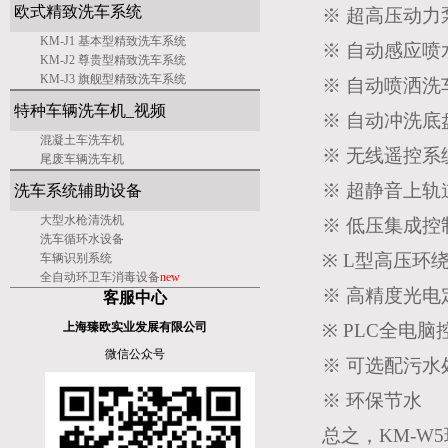
欧式精致洗车系统
※ 超高压动力
KM-J1 基本型精致洗车系统
※ 自动感应
KM-J2 尊贵型精致洗车系统
KM-J3 旗舰型精致洗车系统
※ 自动喷洒洗
特种车辆洗车机_视频
※ 自动冲洗
混凝土车洗车机
※ 无线遥控系
尾废车辆洗车机
※ 超静音上轨
洗车系统辅助设备
大型水枪清洗机
※ 低压集成控
洗车
循环水设备
※ L型高压环
车辆识别系统
全自动环卫车消毒设备
new
※ 高精度光电
客服中心
上海臻欧实业发展有限公司
※ PLC全电
微信公众号
※ 可选配污水
※ 环保节水
总之，KM-W