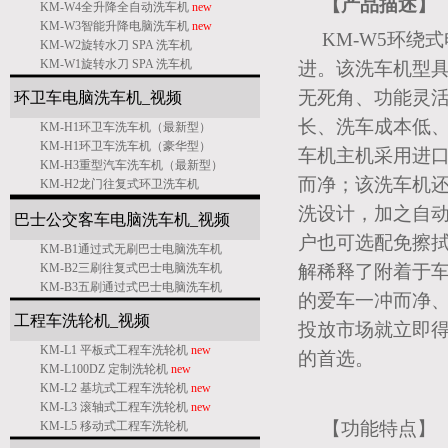
【产品描述
KM-W4全升降全自动洗车机
new
KM-W3智能升降电脑洗车机
new
KM-W5环
KM-W2旋转水刀 SPA 洗车机
KM-W1旋转水刀 SPA 洗车机
进。该洗车机型
无死角、功能灵
环卫车电脑洗车机_
视频
长、洗车成本低、
KM-H1环卫车洗车机（最新型）
KM-H1环卫车洗车机（豪华型）
车机主机采用进
KM-H3重型汽车洗车机（最新型）
而净；该洗车机
KM-H2龙门往复式环卫洗车机
洗设计，加之自
巴士公交客车电脑洗车机
_
视频
户也可选配免擦
KM-B1通过式无刷巴士电脑洗车机
KM-B2三刷往复式巴士电脑洗车机
解稀释了附着于
KM-B3五刷通过式巴士电脑洗车机
的爱车一冲而净、
工程车洗轮机
_
视频
投放市场就立即
KM-L1 平板式工程车洗轮机
new
的首选。
KM-L100DZ 定制洗轮机
new
KM-L2 基坑式工程车洗轮机
new
KM-L3 滚轴式工程车洗轮机
new
【功能特点】
KM-L5 移动式工程车洗轮机