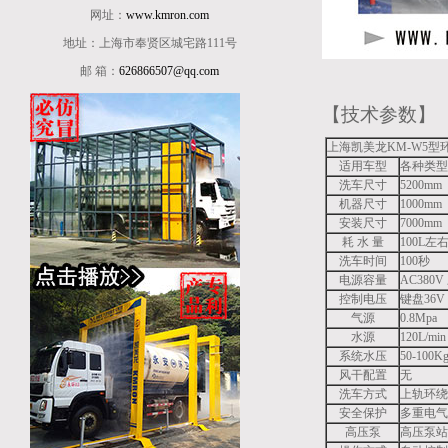
网址：
www.kmron.com
地址：上海市奉贤区城宅路111号
邮 箱：
626866507@qq.com
【技术参数】
上海凯美龙KM-W5
适用车型
各种类型
洗车尺寸
5200m
机器尺寸
1000m
安装尺寸
7000m
耗 水 量
100L左
洗车时间
100秒
电源容量
AC380V
控制电压
键盘36V
气源
0.8Mpa
水源
120L/min
系统水压
50-100K
风干配置
无
洗车方式
上轨环绕
安全保护
多重电
高压泵
高压泵站