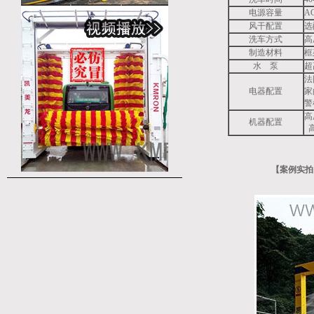
电源容量
A
风干配置
选
洗车方式
高
制造材料
框
水 泵
超
法
电器配置
家
警
高
机器配置
高
【案例实拍