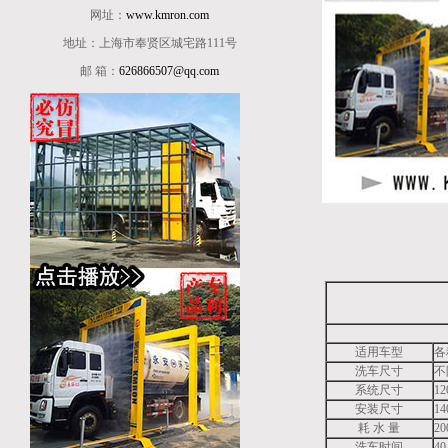
网址：
www.kmron.com
地址：上海市奉贤区城宅路111号
邮 箱：
626866507@qq.com
适用车型
各
洗车尺寸
不
系统尺寸
1
安装尺寸
1
耗 水 量
20
洗车时间
4