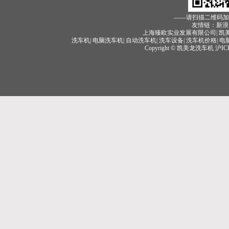
——请扫描二维码
友情链：新浪 
上海臻欧实业发展有限公司| 凯美龙
洗车机
|
电脑洗车机
|
自动洗车机
|
洗车设备
|
洗车机价格
|
电
Copyright © 凯美龙洗车机
沪IC