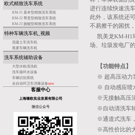
欧式精致洗车系统
进行连续快速洗
KM-J1 基本型精致洗车系统
此外，该系统还
KM-J2 尊贵型精致洗车系统
KM-J3 旗舰型精致洗车系统
不易擦干的困扰
特种车辆洗车机_视频
凯美龙KM-H
混凝土车洗车机
场、垃圾发电厂
尾废车辆洗车机
洗车系统辅助设备
【功能特点】
大型水枪清洗机
洗车
循环水设备
※ 超高压动力
车辆识别系统
全自动环卫车消毒设备
new
※ 自动感应
客服中心
※无接触高压
上海臻欧实业发展有限公司
微信公众号
※自动清洗车
※通道式洗车
※高性价比的