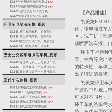
KM-W4全升降全自动洗车机
new
KM-W3智能升降电脑洗车机
new
KM-W2旋转水刀 SPA 洗车机
【产品描述
KM-W1旋转水刀 SPA 洗车机
凯美龙KM-H
环卫车电脑洗车机_
视频
计，该电脑洗车
KM-H1环卫车洗车机（最新型）
区，洗车机自动
KM-H1环卫车洗车机（豪华型）
KM-H3重型汽车洗车机（最新型）
动喷洒洗车液、
KM-H2龙门往复式环卫洗车机
环卫车是特种
巴士公交客车电脑洗车机
_
视频
管、棱角等突出
KM-B1通过式无刷巴士电脑洗车机
的特殊性，车体
KM-B2三刷往复式巴士电脑洗车机
KM-B3五刷通过式巴士电脑洗车机
出了特殊的要求
工程车洗轮机
_
视频
凯美龙环卫车
KM-L1 平板式工程车洗轮机
new
车过程中对观后
KM-L100DZ 定制洗轮机
new
可以对不同尺寸
KM-L2 基坑式工程车洗轮机
new
KM-L3 滚轴式工程车洗轮机
new
环卫车的洗车需
KM-L5 移动式工程车洗轮机
释，车体表面的