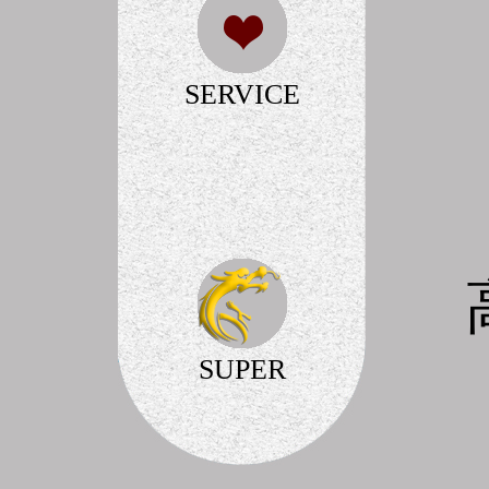
SERVICE
SUPER