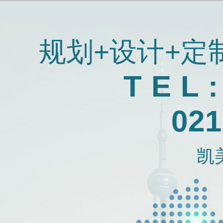
规划+设计+定
T E L 
021
凯