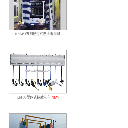
KM-B3五刷通过式巴士洗车机
KM-J3型欧式精致洗车
NEW