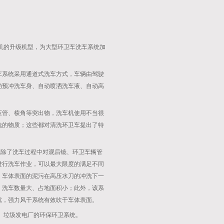
车机的升级机型，为大型环卫车洗车系统加
车系统采用通道式洗车方式，车辆由驾驶
动预冲洗车身、自动喷洒洗车液、自动高
压管、棱角等突出物，洗车机使用不当很
洗的物质；这些都对清洗环卫车提出了特
免除了洗车过程中对观后镜、环卫车辆管
进行洗车作业，可以最大限度的满足不同
，车体表面的泥污在高压水刀的冲洗下一
、洗车数量大、占地面积小；此外，该系
扰，强力风干系统有效吹干车体表面。
场、垃圾发电厂的环保环卫系统。