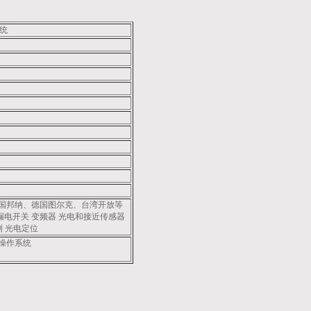
系统
国邦纳、德国图尔克、台湾开放等
漏电开关 变频器 光电和接近传感器
测 光电定位
操作系统