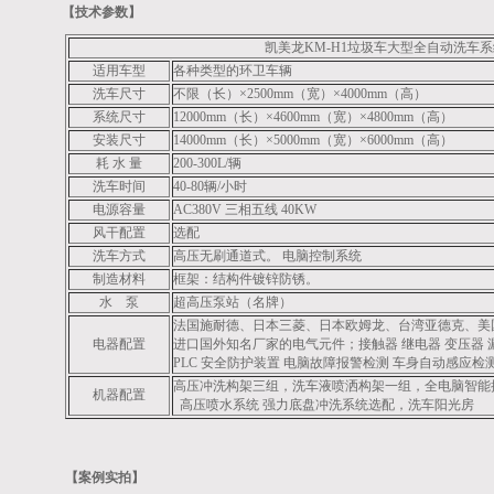
【技术参数】
凯美龙KM-H1垃圾车大型全自动洗车
适用车型
各种类型的环卫车辆
洗车尺寸
不限（长）×2500mm（宽）×4000mm（高）
系统尺寸
12000mm（长）×4600mm（宽）×4800mm（高）
安装尺寸
14000mm（长）×5000mm（宽）×6000mm（高）
耗 水 量
200-300L/辆
洗车时间
40-80辆/小时
电源容量
AC380V 三相五线 40KW
风干配置
选配
洗车方式
高压无刷通道式。 电脑控制系统
制造材料
框架：结构件镀锌防锈。
水 泵
超高压泵站（名牌）
法国施耐德、日本三菱、日本欧姆龙、台湾亚德克、美
电器配置
进口国外知名厂家的电气元件；接触器 继电器 变压器 
PLC 安全防护装置 电脑故障报警检测 车身自动感应检
高压冲洗构架三组，洗车液喷洒构架一组，全电脑智能
机器配置
高压喷水系统 强力底盘冲洗系统选配，洗车阳光房
【案例实拍】