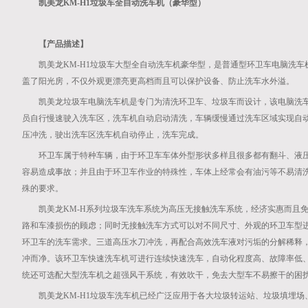
凯美龙KM-H1垃圾车全自动洗车机（豪华型）
【产品描述】
凯美龙KM-H1垃圾车大型全自动洗车机豪华型，是普通型环卫车电脑洗
盖了阳光房，不仅外观更漂亮更高档而且可以保护设备、防止洗车水外溢。
凯美龙垃圾车电脑洗车机是专门为清洗环卫车、垃圾车而设计，该电脑洗
员自行慢速驶入洗车区，洗车机自动启动清洗，车辆缓慢通过洗车区域实现自
压冲洗，驶出洗车区洗车机自动停止，洗车完成。
环卫车属于特种车辆，由于环卫车车体外型形状多样且很多都有翻斗、液
容易造成事故；并且由于环卫车作业的特殊性，车体上经常会有油污等不易清
殊的要求。
凯美龙KM-H系列垃圾车洗车系统为高压无接触洗车系统，经济实惠而且
路和车漆损伤的顾虑；同时无接触洗车方式可以对不同尺寸、外观的环卫车型
环卫车的洗车需求。三道高压水刀冲洗，再配合高效洗车液对污垢的分解稀释
冲而净。该环卫车快速洗车机可进行连续快速洗车，自动化程度高、故障率低
统还可选配大型洗车机之超强风干系统，有效吹干，免去大型车不易擦干的困
凯美龙KM-H1垃圾车洗车机已经广泛应用于各大垃圾转运站、垃圾填埋