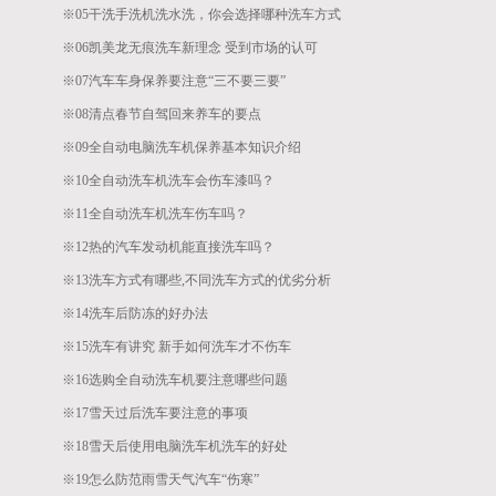
※05
干洗手洗机洗水洗，你会选择哪种洗车方式
※06
凯美龙无痕洗车新理念 受到市场的认可
※07
汽车车身保养要注意“三不要三要”
※08
清点春节自驾回来养车的要点
※09
全自动电脑洗车机保养基本知识介绍
※10
全自动洗车机洗车会伤车漆吗？
※11
全自动洗车机洗车伤车吗？
※12
热的汽车发动机能直接洗车吗？
※13
洗车方式有哪些,不同洗车方式的优劣分析
※14
洗车后防冻的好办法
※15
洗车有讲究 新手如何洗车才不伤车
※16
选购全自动洗车机要注意哪些问题
※17
雪天过后洗车要注意的事项
※18
雪天后使用电脑洗车机洗车的好处
※19
怎么防范雨雪天气汽车“伤寒”