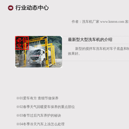
作者：洗车机厂家
www.kmron.com
发
最新型大型洗车机的介绍
新型的搅拌车洗车机对车子底盘和
效果好。
※01
爱车有方 查细节做保养
※02
春季天气回暖爱车保养的重点部位
※03
春节过后汽车养护的秘诀
※04
冬季冷天汽车上冻怎么处理