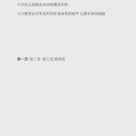
※20
怎么选购全自动电脑洗车机
※21
整理从日常洗车到车漆保养的细节 让爱车保持靓丽
第一页/
第二页
/第三页
/第四页