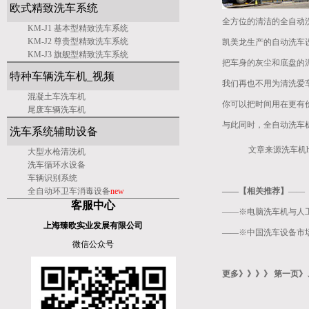
欧式精致洗车系统
全方位的清洁的全自动
KM-J1 基本型精致洗车系统
KM-J2 尊贵型精致洗车系统
凯美龙生产的自动洗车
KM-J3 旗舰型精致洗车系统
把车身的灰尘和底盘的
特种车辆洗车机_视频
我们再也不用为清洗爱
混凝土车洗车机
你可以把时间用在更有
尾废车辆洗车机
与此同时，全自动洗车
洗车系统辅助设备
文章来源洗车机
大型水枪清洗机
洗车
循环水设备
车辆识别系统
全自动环卫车消毒设备
new
——【相关推荐】
——
客服中心
——※
电脑洗车机与人
上海臻欧实业发展有限公司
——※
中国洗车设备市场
微信公众号
更多》》》》 第一页》